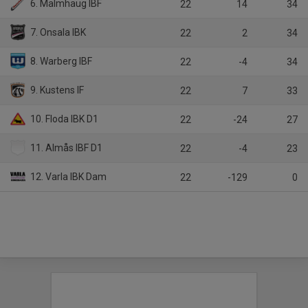
6. Malmhaug IBF
22
14
34
7. Onsala IBK
22
2
34
8. Warberg IBF
22
-4
34
9. Kustens IF
22
7
33
10. Floda IBK D1
22
-24
27
11. Almås IBF D1
22
-4
23
12. Varla IBK Dam
22
-129
0