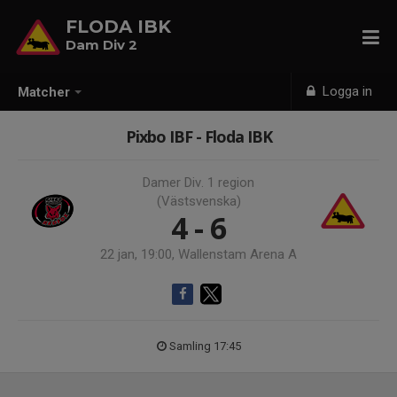
FLODA IBK
Dam Div 2
Logga in
Matcher
Pixbo IBF - Floda IBK
Damer Div. 1 region
(Västsvenska)
4 - 6
22 jan, 19:00, Wallenstam Arena A
Samling 17:45