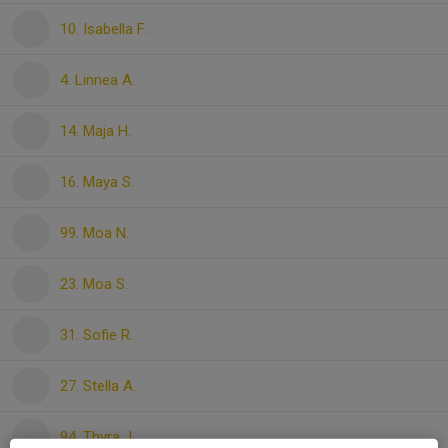
10. Isabella F.
4. Linnea A.
14. Maja H.
16. Maya S.
99. Moa N.
23. Moa S.
31. Sofie R.
27. Stella A.
94. Thyra J.