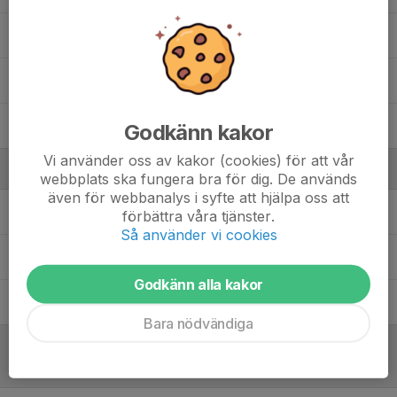
9. Tilda K.
24. Tindra F.
5. Tuva A.
Godkänn kakor
Vi använder oss av kakor (cookies) för att vår
Ledare
webbplats ska fungera bra för dig. De används
även för webbanalys i syfte att hjälpa oss att
Oscar Kjellgren
Tränare
förbättra våra tjänster.
Så använder vi cookies
Stefan Nöjd
Material
Godkänn alla kakor
Thomas Backlund
Tränare
Bara nödvändiga
Referat