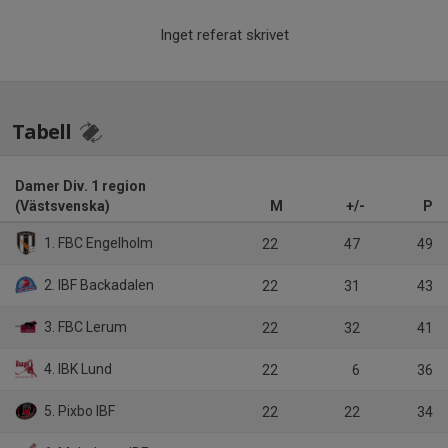
Inget referat skrivet
Tabell
Damer Div. 1 region
(Västsvenska)
M
+/-
P
1. FBC Engelholm
22
47
49
2. IBF Backadalen
22
31
43
3. FBC Lerum
22
32
41
4. IBK Lund
22
6
36
5. Pixbo IBF
22
22
34