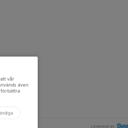
att vår
 används även
 förbättra
ändiga
Levererat av