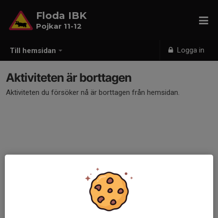
Floda IBK
Pojkar 11-12
Logga in
Till hemsidan
Aktiviteten är borttagen
Aktiviteten du försöker nå är borttagen från hemsidan.