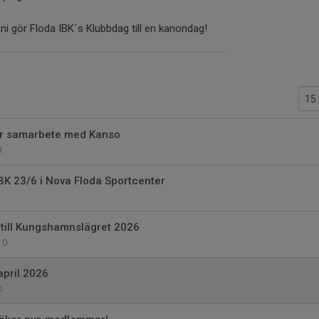
 ni gör Floda IBK´s Klubbdag till en kanondag!
der samarbete med Kanso
0
BK 23/6 i Nova Floda Sportcenter
till Kungshamnslägret 2026
0
pril 2026
0