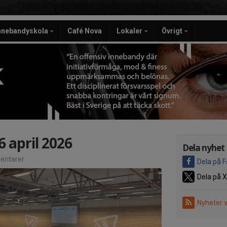
nnebandyskola
Café Nova
Lokaler
Övrigt
K
 april 2026
Dela nyhet
ntarer
Dela på 
Dela på X
Nyheter 