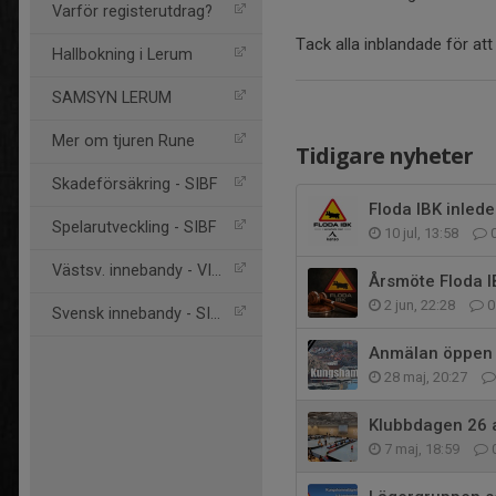
Varför registerutdrag?
Tack alla inblandade för att
Hallbokning i Lerum
SAMSYN LERUM
Mer om tjuren Rune
Tidigare nyheter
Skadeförsäkring - SIBF
Floda IBK inle
Spelarutveckling - SIBF
10 jul, 13:58
Västsv. innebandy - VIBF
Årsmöte Floda I
2 jun, 22:28
0
Svensk innebandy - SIBF
Anmälan öppen 
28 maj, 20:27
Klubbdagen 26 a
7 maj, 18:59