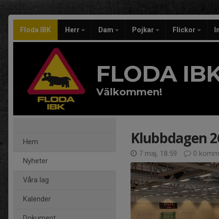
Floda IBK
Herr
Dam
Pojkar
Flickor
I
FLODA IB
Välkommen!
Klubbdagen 26
Hem
7 maj, 18:59
0 komme
Nyheter
Våra lag
Kalender
Dokument