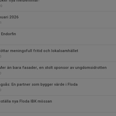
öker nya medlemmar!
0
nuari 2026
1
 Endorfin
öttar meningsfull fritid och lokalsamhället
0
er än bara fasader, en stolt sponsor av ungdomsidrotten
0
gsås: En partner som bygger värde i Floda
0
eställa nya Floda IBK mössan
3