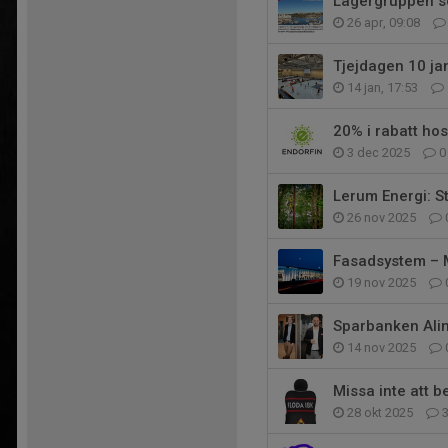
Lägergruppen s
26 apr, 09:08
Tjejdagen 10 ja
14 jan, 17:53
20% i rabatt hos
3 dec 2025
0
Lerum Energi: St
26 nov 2025
Fasadsystem – M
19 nov 2025
Sparbanken Alin
14 nov 2025
Missa inte att b
28 okt 2025