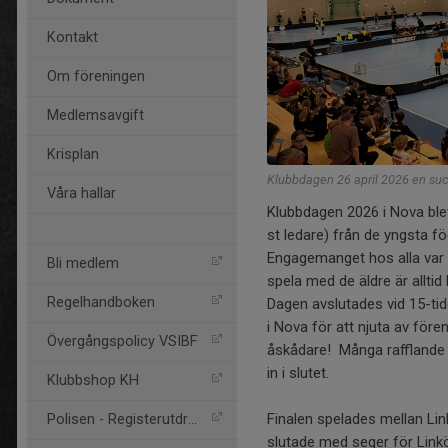
Kontakt
Om föreningen
Medlemsavgift
Krisplan
Klubbdagen 26 april 2026 en suc
Våra hallar
Klubbdagen 2026 i Nova ble
st ledare) från de yngsta fö
Engagemanget hos alla var 
Bli medlem
spela med de äldre är alltid h
Regelhandboken
Dagen avslutades vid 15-tid
i Nova för att njuta av före
Övergångspolicy VSIBF
åskådare! Många rafflande 
in i slutet.
Klubbshop KH
Finalen spelades mellan Lin
Polisen - Registerutdrag
slutade med seger för Link