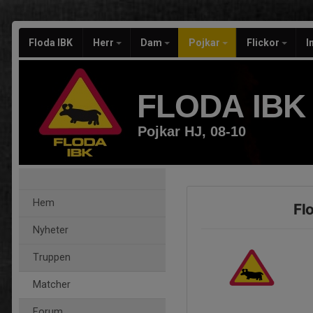
Floda IBK
Herr
Dam
Pojkar
Flickor
I
FLODA IBK
Pojkar HJ, 08-10
Hem
Fl
Nyheter
Truppen
Matcher
Forum