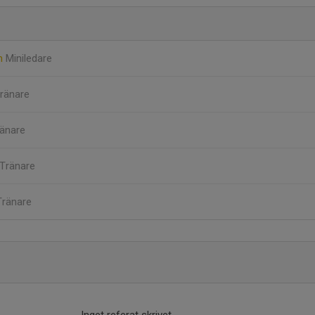
en
Miniledare
ränare
änare
Tränare
Tränare