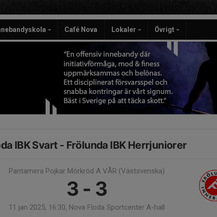
nnebandyskola
Café Nova
Lokaler
Övrigt
oda IBK Svart - Frölunda IBK Herrjuniorer
Pantamera Pojkar Mörkröd A VÅR (Västsvenska)
3 - 3
11 jan 2025, 16:30, Nova Floda Sportcenter A-hall