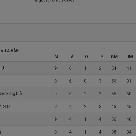
Inget referat skrivet
röd A VÅR
M
V
O
F
GM
IM
HJ
9
6
1
2
54
41
9
6
0
3
56
31
veckling blå
9
5
2
2
55
50
niorer
9
4
2
3
45
45
9
4
1
4
56
46
g
9
4
1
4
38
34