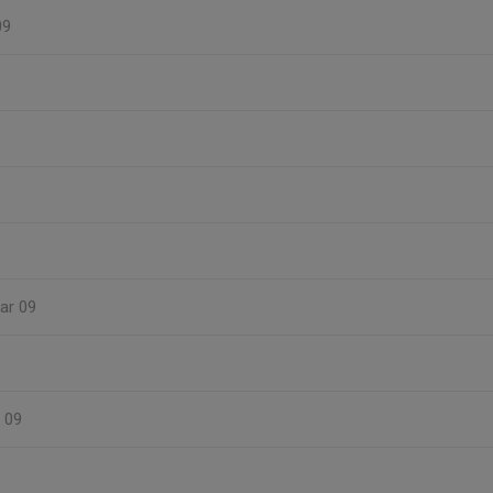
09
kar 09
r 09