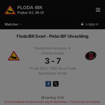
FLODA IBK
Pojkar HJ, 08-10
Logga in
Matcher
Floda IBK Svart - Pixbo IBF Utveckling
Pantamera Herrjunior A
(Västsvenska)
3 - 7
19 okt 2025, 14:00, Nova Floda
Sportcenter A-hall
Samling 13:00
Endast kallade kunde anmäla sig till aktiviteten. 17 personer var kallade.