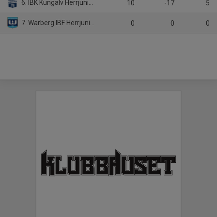
6. IBK Kungälv Herrjuniorer Vit
10
-17
5
7. Warberg IBF Herrjunior
0
0
0