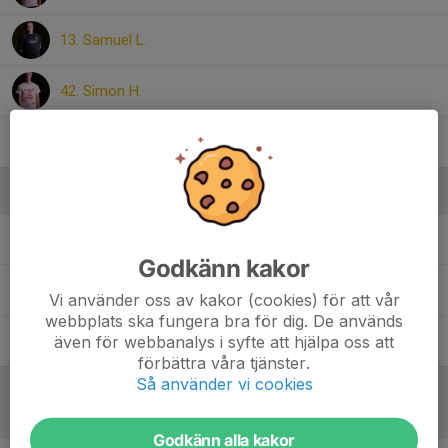
13. Samuel L.
42. Simon H.
77. Wille D.
Ledare
Jani Silvén
Ledare
Godkänn kakor
Robert Alvefelt
Tränare
Vi använder oss av kakor (cookies) för att vår
webbplats ska fungera bra för dig. De används
även för webbanalys i syfte att hjälpa oss att
Robert Tengqvist
Tränare
förbättra våra tjänster.
Så använder vi cookies
Referat
Godkänn alla kakor