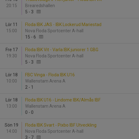
20:15
Brearedshallen
5
-
3
Lör 11
Floda IBK JAS - IBK Lockerud Mariestad
15:00
Nova Floda Sportcenter A-hall
15
-
6
Fre 17
Floda IBK Vit - Varla IBK juniorer 1 GBG
19:30
Nova Floda Sportcenter A-hall
5
-
3
Lör 18
FBC Vinga - Floda IBK U16
10:00
Wallenstam Arena A
2
-
1
Lör 18
Floda IBK U16 - Lindome IBK/Almås IBF
13:00
Wallenstam Arena A
0
-
0
Sön 19
Floda IBK Svart - Pixbo IBF Utveckling
14:00
Nova Floda Sportcenter A-hall
3
-
7