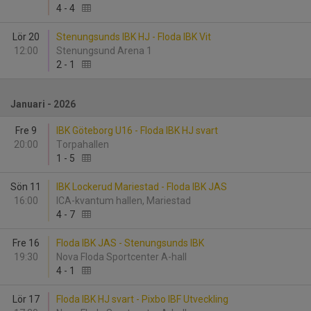
4
-
4
Lör 20
Stenungsunds IBK HJ - Floda IBK Vit
12:00
Stenungsund Arena 1
2
-
1
Januari - 2026
Fre 9
IBK Göteborg U16 - Floda IBK HJ svart
20:00
Torpahallen
1
-
5
Sön 11
IBK Lockerud Mariestad - Floda IBK JAS
16:00
ICA-kvantum hallen, Mariestad
4
-
7
Fre 16
Floda IBK JAS - Stenungsunds IBK
19:30
Nova Floda Sportcenter A-hall
4
-
1
Lör 17
Floda IBK HJ svart - Pixbo IBF Utveckling