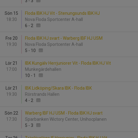
3
-
3
Sön 15
Floda IBK HJ Vit - Stenungsunds IBK HJ
18:30
Nova Floda Sportcenter A-hall
6
-
2
Fre 20
Floda IBK HJ svart - Warberg IBF HJ USM
19:30
Nova Floda Sportcenter A-hall
5
-
10
Lör 21
IBK Kungälv Herrjuniorer Vit - Floda IBK HJ Vit
17:00
Munkegärdehallen
10
-
1
Lör 21
IBK Lidköping/Skara IBK - Floda IBK
19:30
Rörstrands Hallen
4
-
2
Sön 22
Warberg IBF HJ USM - Floda IBK HJ svart
17:30
Sparbanken Wictory Center, Unihocplanen
5
-
3