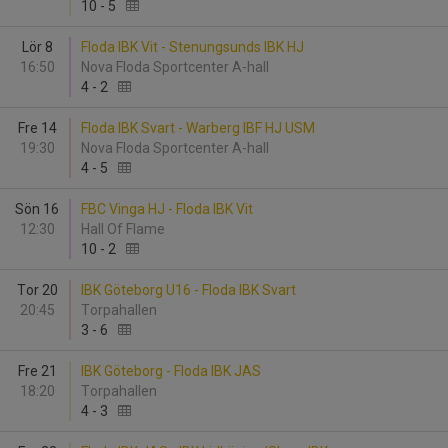
10
-
5
Lör 8
Floda IBK Vit - Stenungsunds IBK HJ
16:50
Nova Floda Sportcenter A-hall
4
-
2
Fre 14
Floda IBK Svart - Warberg IBF HJ USM
19:30
Nova Floda Sportcenter A-hall
4
-
5
Sön 16
FBC Vinga HJ - Floda IBK Vit
12:30
Hall Of Flame
10
-
2
Tor 20
IBK Göteborg U16 - Floda IBK Svart
20:45
Torpahallen
3
-
6
Fre 21
IBK Göteborg - Floda IBK JAS
18:20
Torpahallen
4
-
3