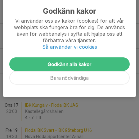
Sön 7
FBC Partille - Floda IBK JAS
Godkänn kakor
17:00
Partillebohallen
9
-
3
Vi använder oss av kakor (cookies) för att vår
webbplats ska fungera bra för dig. De används
Fre 12
Floda IBK JAS - FBC Lerum Utveckling
även för webbanalys i syfte att hjälpa oss att
19:30
Nova Floda Sportcenter A-hall
förbättra våra tjänster.
11
-
1
Så använder vi cookies
Lör 13
IBK Kungälv Herrjuniorer Vit - Floda IBK Svart
14:15
Munkegärdehallen
Godkänn alla kakor
4
-
5
Bara nödvändiga
Sön 14
Floda IBK Vit - IBF Backadalen HJ
11:00
Nova Floda Sportcenter A-hall
3
-
6
Ons 17
IBK Kungälv - Floda IBK JAS
20:00
Kastellegårdshallen
4
-
7
Fre 19
Floda IBK Svart - IBK Göteborg U16
19:30
Nova Floda Sportcenter A-hall