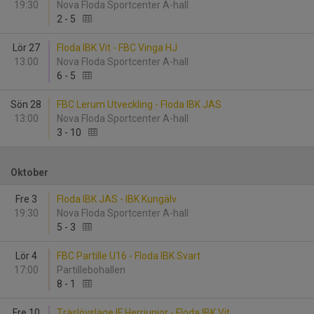
19:30
Nova Floda Sportcenter A-hall
2
-
5
Lör 27
Floda IBK Vit - FBC Vinga HJ
13:00
Nova Floda Sportcenter A-hall
6
-
5
Sön 28
FBC Lerum Utveckling - Floda IBK JAS
13:00
Nova Floda Sportcenter A-hall
3
-
10
Oktober
Fre 3
Floda IBK JAS - IBK Kungälv
19:30
Nova Floda Sportcenter A-hall
5
-
3
Lör 4
FBC Partille U16 - Floda IBK Svart
17:00
Partillebohallen
8
-
1
Fre 10
Träslövsläge IF Herrjunior - Floda IBK Vit