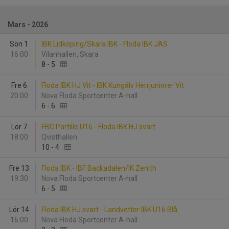
Mars - 2026
Sön 1
IBK Lidköping/Skara IBK - Floda IBK JAS
16:00
Vilanhallen, Skara
8
-
5
Fre 6
Floda IBK HJ Vit - IBK Kungälv Herrjuniorer Vit
20:00
Nova Floda Sportcenter A-hall
6
-
6
Lör 7
FBC Partille U16 - Floda IBK HJ svart
18:00
Qvisthallen
10
-
4
Fre 13
Floda IBK - IBF Backadalen/IK Zenith
19:30
Nova Floda Sportcenter A-hall
6
-
5
Lör 14
Floda IBK HJ svart - Landvetter IBK U16 Blå
16:00
Nova Floda Sportcenter A-hall