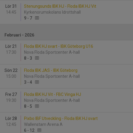
Lör 31
Stenungsunds IBK HJ - Floda IBK HJ Vit
14:45
Kyrkenorumskolans Idrottshall
9
-
7
Februari - 2026
Lör 21
Floda IBK HJ svart - IBK Göteborg U16
17:30
Nova Floda Sportcenter A-hall
8
-
3
Sön 22
Floda IBK JAS - IBK Göteborg
15:00
Nova Floda Sportcenter A-hall
3
-
4
Fre 27
Floda IBK HJ Vit - FBC Vinga HJ
19:30
Nova Floda Sportcenter A-hall
8
-
5
Lör 28
Pixbo IBF Utveckling - Floda IBK HJ svart
12:45
Wallenstam Arena A
6
-
12