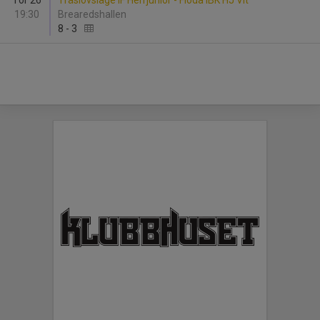
Tor 26
Träslövsläge IF Herrjunior - Floda IBK HJ Vit
19:30
Brearedshallen
8
-
3