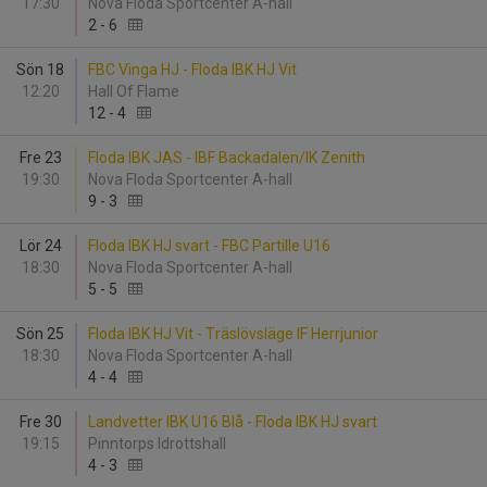
17:30
Nova Floda Sportcenter A-hall
2
-
6
Sön 18
FBC Vinga HJ - Floda IBK HJ Vit
12:20
Hall Of Flame
12
-
4
Fre 23
Floda IBK JAS - IBF Backadalen/IK Zenith
19:30
Nova Floda Sportcenter A-hall
9
-
3
Lör 24
Floda IBK HJ svart - FBC Partille U16
18:30
Nova Floda Sportcenter A-hall
5
-
5
Sön 25
Floda IBK HJ Vit - Träslövsläge IF Herrjunior
18:30
Nova Floda Sportcenter A-hall
4
-
4
Fre 30
Landvetter IBK U16 Blå - Floda IBK HJ svart
19:15
Pinntorps Idrottshall
4
-
3