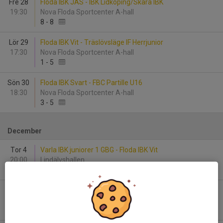
Fre 28
Floda IBK JAS - IBK Lidköping/Skara IBK
19:30
Nova Floda Sportcenter A-hall
8
-
8
Lör 29
Floda IBK Vit - Träslövsläge IF Herrjunior
17:30
Nova Floda Sportcenter A-hall
1
-
5
Sön 30
Floda IBK Svart - FBC Partille U16
18:30
Nova Floda Sportcenter A-hall
3
-
5
December
Tor 4
Varla IBK juniorer 1 GBG - Floda IBK Vit
20:00
Lindälvshallen
3
-
5
Sön 7
Pixbo IBF Utveckling - Floda IBK Svart
09:00
Wallenstam Arena A
7
-
2