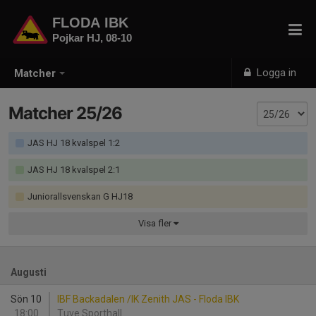
FLODA IBK
Pojkar HJ, 08-10
Logga in
Matcher
Matcher 25/26
JAS HJ 18 kvalspel 1:2
JAS HJ 18 kvalspel 2:1
Juniorallsvenskan G HJ18
Visa
fler
Augusti
Sön 10
IBF Backadalen /IK Zenith JAS - Floda IBK
18:00
Tuve Sporthall