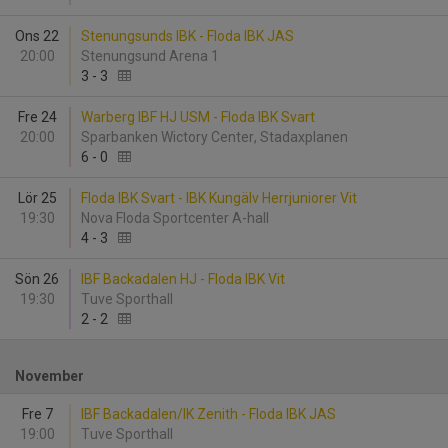
Ons 22
Stenungsunds IBK - Floda IBK JAS
20:00
Stenungsund Arena 1
3
-
3
Fre 24
Warberg IBF HJ USM - Floda IBK Svart
20:00
Sparbanken Wictory Center, Stadaxplanen
6
-
0
Lör 25
Floda IBK Svart - IBK Kungälv Herrjuniorer Vit
19:30
Nova Floda Sportcenter A-hall
4
-
3
Sön 26
IBF Backadalen HJ - Floda IBK Vit
19:30
Tuve Sporthall
2
-
2
November
Fre 7
IBF Backadalen/IK Zenith - Floda IBK JAS
19:00
Tuve Sporthall