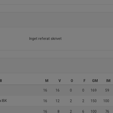
Inget referat skrivet
8
M
V
O
F
GM
IM
16
16
0
0
169
59
a IBK
16
12
2
2
150
100
16
8
2
6
100
76