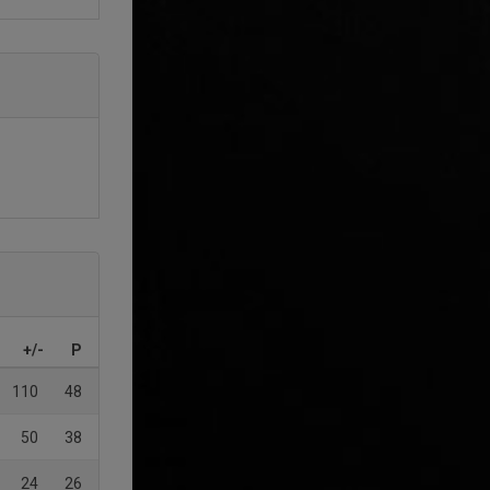
+/-
P
110
48
50
38
24
26