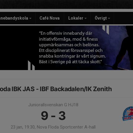
nnebandyskola
Café Nova
Lokaler
Övrigt
loda IBK JAS - IBF Backadalen/IK Zenith
Juniorallsvenskan G HJ18
9 - 3
23 jan, 19:30, Nova Floda Sportcenter A-hall