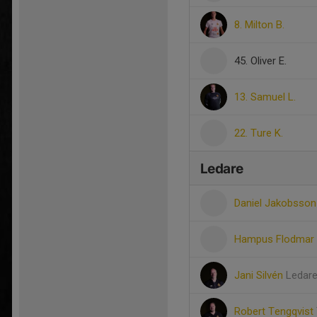
8. Milton B.
45. Oliver E.
13. Samuel L.
22. Ture K.
Ledare
Daniel Jakobsso
Hampus Flodmar
Jani Silvén
Ledar
Robert Tengqvist