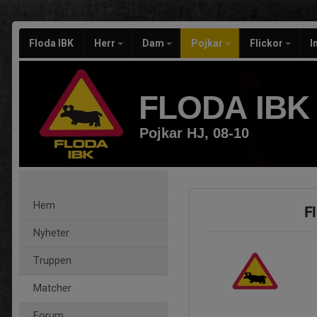
Floda IBK
Herr
Dam
Pojkar
Flickor
I
FLODA IBK
Pojkar HJ, 08-10
Hem
F
Nyheter
Truppen
Matcher
Forum