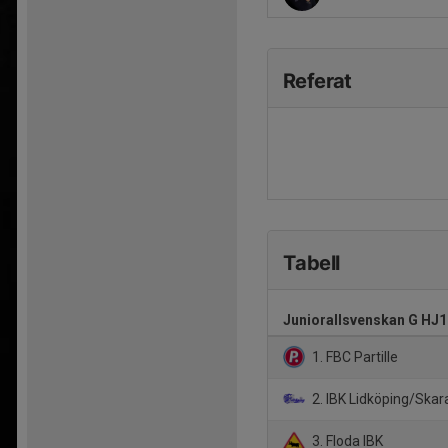
Referat
Tabell
Juniorallsvenskan G HJ1
1. FBC Partille
2. IBK Lidköping/Skar
3. Floda IBK