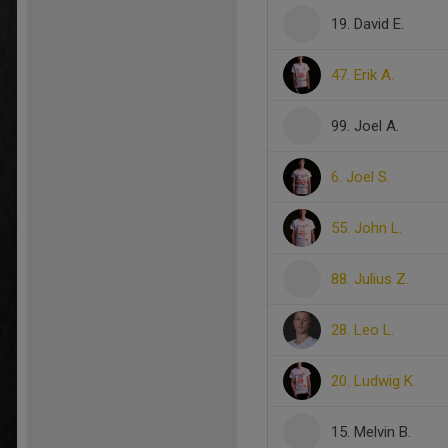
19. David E.
47. Erik A.
99. Joel A.
6. Joel S.
55. John L.
88. Julius Z.
28. Leo L.
20. Ludwig K.
15. Melvin B.