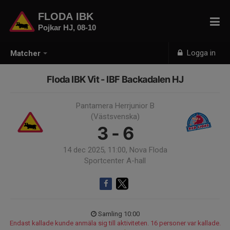
FLODA IBK
Pojkar HJ, 08-10
Logga in
Matcher
Floda IBK Vit - IBF Backadalen HJ
Pantamera Herrjunior B
(Västsvenska)
3 - 6
14 dec 2025, 11:00, Nova Floda
Sportcenter A-hall
Samling 10:00
Endast kallade kunde anmäla sig till aktiviteten. 16 personer var kallade.