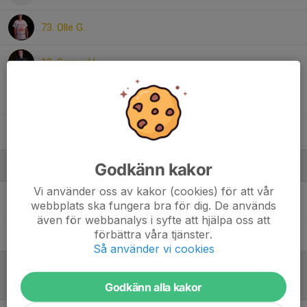
73. Olle G.
13. Samuel L.
27. Simon A.
12. Viggo L.
Godkänn kakor
Ledare
Vi använder oss av kakor (cookies) för att vår
Jani Silvén
Ledare
webbplats ska fungera bra för dig. De används
även för webbanalys i syfte att hjälpa oss att
förbättra våra tjänster.
Sebastian Cedgard
Tränare
Så använder vi cookies
Referat
Godkänn alla kakor