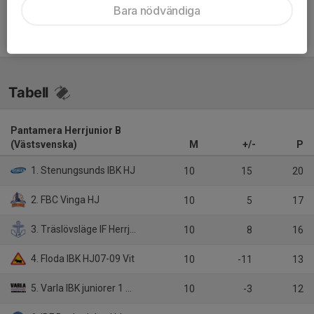
Bara nödvändiga
Inget referat skrivet
Tabell
Pantamera Herrjunior B
(Västsvenska)
M
+/-
P
1. Stenungsunds IBK HJ
10
15
20
2. FBC Vinga HJ
10
5
17
3. Träslövsläge IF Herrjunior
10
8
16
4. Floda IBK HJ07-09 Vit
10
-11
13
5. Varla IBK juniorer 1 GBG
10
-3
12