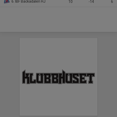
6. IBF Backadalen HJ
10
-14
6