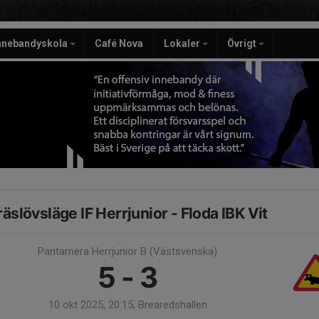
nnebandyskola
Café Nova
Lokaler
Övrigt
räslövsläge IF Herrjunior - Floda IBK Vit
Pantamera Herrjunior B (Västsvenska)
5 - 3
10 okt 2025, 20:15, Brearedshallen