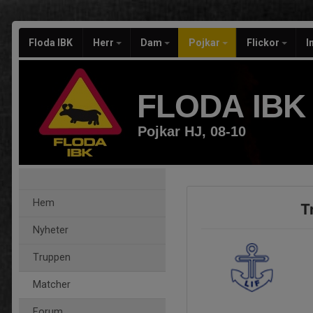
Floda IBK
Herr
Dam
Pojkar
Flickor
I
FLODA IBK
Pojkar HJ, 08-10
Hem
T
Nyheter
Truppen
Matcher
Forum