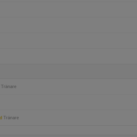
n
Tränare
e
rd
Tränare