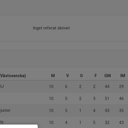
Inget referat skrivet
(Västsvenska)
M
V
O
F
GM
IM
HJ
10
6
2
2
44
29
10
5
2
3
51
46
rjunior
10
5
1
4
43
35
it
10
4
1
5
32
43