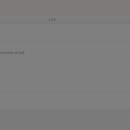
v.34
rtcenter A-hall