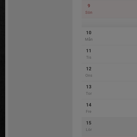
9
Sön
10
Mån
11
Tis
12
Ons
13
Tor
14
Fre
15
Lör