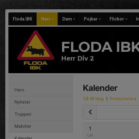
Floda IBK
Herr
Dam
Pojkar
Flickor
I
FLODA IB
Herr Div 2
Kalender
Hem
Gå till idag
|
Prenumerera
Nyheter
Truppen
Matcher
1
Lör
Kalender