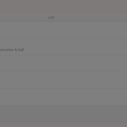
v.35
rtcenter A-hall