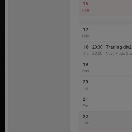
16
Sön
17
Mån
18
20:30
Träning div2
22:00
Tis
Nova Floda Spo
19
Ons
20
Tor
21
Fre
22
Lör