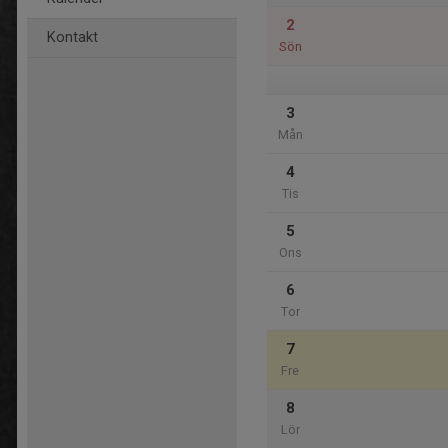
2
Kontakt
Sön
3
Mån
4
Tis
5
Ons
6
Tor
7
Fre
8
Lör