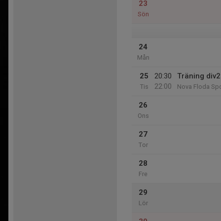
23
Sön
24
Mån
25
20:30
Träning div2
22:00
Tis
Nova Floda Spo
26
Ons
27
Tor
28
Fre
29
Lör