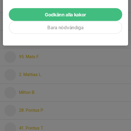
65. Hugo F.
Godkänn alla kakor
55. John L.
Bara nödvändiga
20. Ludwig K.
95. Mats F.
2. Mattias L.
Milton B.
28. Pontus P.
41. Pontus T.