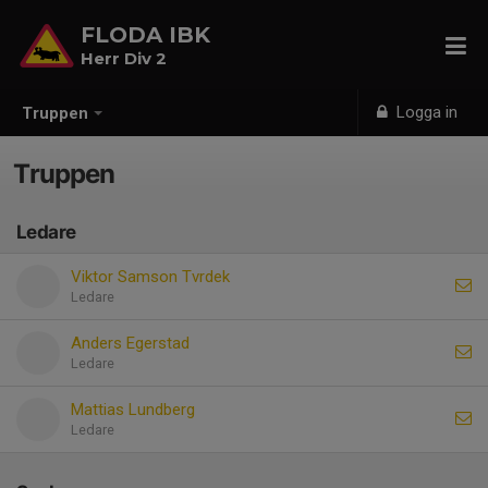
FLODA IBK
Herr Div 2
Logga in
Truppen
Truppen
Ledare
Viktor Samson Tvrdek
Ledare
Anders Egerstad
Ledare
Mattias Lundberg
Ledare