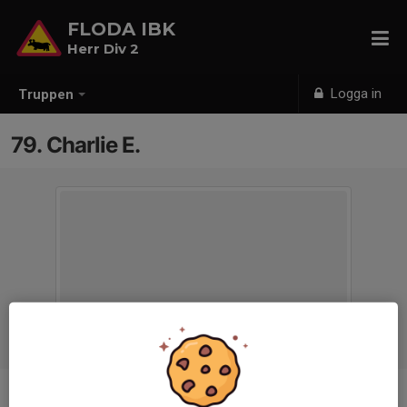
FLODA IBK
Herr Div 2
Logga in
Truppen
79. Charlie E.
Position
-