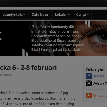
nnebandyskola
Café Nova
Lokaler
Övrigt
K
ka 6 - 2-8 februari
Dela nyhet
entarer
Dela på 
Dela på X
a 6. Det är veckan innan sportlovet, så jag
Nyheter 
 kommer resa lördag/söndag v6. Som tur är finns
så vi behöver inte alla stå i kiosken denna gång.