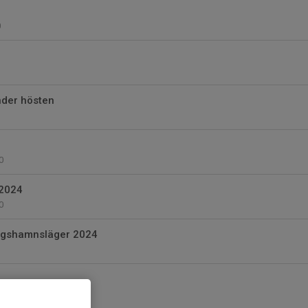
0
der hösten
0
 2024
0
ungshamnsläger 2024
0