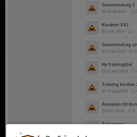
Sammandrag 2
28 okt 2024
Kiosken V42
5 okt 2024
1
Sammandrag un
9 sep 2024
0
Ny träningstid
25 aug 2024
Träning hösten
19 aug 2024
Anmälan till K
4 jun 2024
0
Avlsutning
21 apr 2024