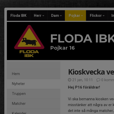
Floda IBK
Herr
Dam
Pojkar
Flickor
I
FLODA IB
Pojkar 16
Kioskvecka vec
Hem
21 jan, 10:11
0 komm
Nyheter
Hej P16 föräldrar!
Truppen
Vi ska bemanna kiosken veck
Matcher
misstänker att några av er
det inte så många matcher, 
Kalender