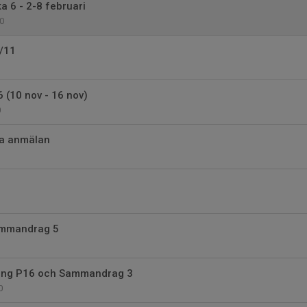
a 6 - 2-8 februari
0
8/11
 (10 nov - 16 nov)
0
a anmälan
ammandrag 5
ing P16 och Sammandrag 3
0