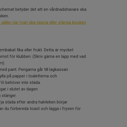
schemat betyder det att en vårdnadshavare ska
sken.
äller när man ska öppna eller stänga kiosken
embakat fika eller frukt. Detta är mycket
omst för klubben. (Skriv gärna en lapp med vad
mm)
med pant. Pengarna går till lagkassan
fylla på papper i toaletterna och
i behöver inte städa.
ar i slutet av dagen
i stänger.
ja städa efter andra halvleken börjar
kan du förbereda toast och lägga i frysen för