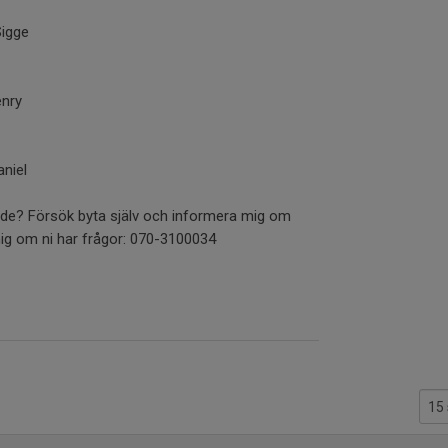
Sigge
enry
aniel
delade? Försök byta själv och informera mig om
mig om ni har frågor: 070-3100034