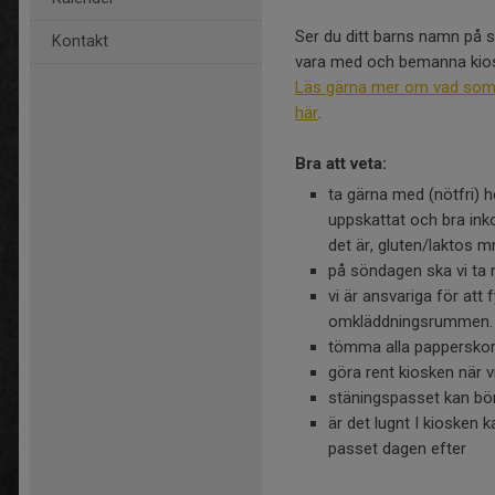
Ser du ditt barns namn på 
Kontakt
vara med och bemanna kio
Läs gärna mer om vad som g
här
.
Bra att veta:
ta gärna med (nötfri) h
uppskattat och bra ink
det är, gluten/laktos 
på söndagen ska vi ta 
vi är ansvariga för att 
omkläddningsrummen. V
tömma alla papperskorg
göra rent kiosken när v
stäningspasset kan bör
är det lugnt I kiosken 
passet dagen efter