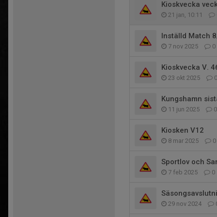
Kioskvecka veck
21 jan, 10:11
Inställd Match 
7 nov 2025
0
Kioskvecka V. 46
23 okt 2025
Kungshamn sist
11 jun 2025
0
Kiosken V12
8 mar 2025
0
Sportlov och S
7 feb 2025
0
Säsongsavslutn
29 nov 2024